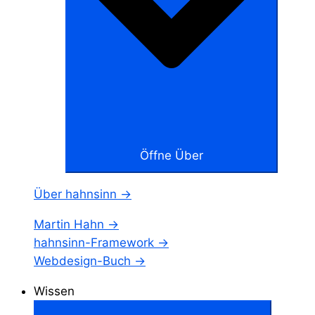
Öffne Über
Über hahnsinn →
Martin Hahn →
hahnsinn-Framework →
Webdesign-Buch →
Wissen