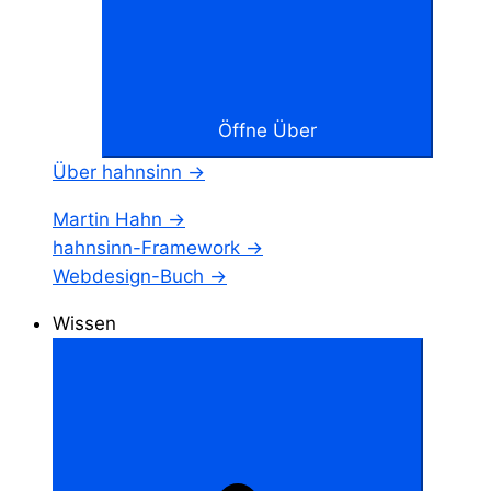
Öffne Über
Über hahnsinn →
Martin Hahn →
hahnsinn-Framework →
Webdesign-Buch →
Wissen