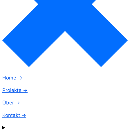
Home →
Projekte →
Über →
Kontakt →