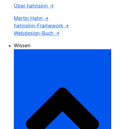
Über hahnsinn →
Martin Hahn →
hahnsinn-Framework →
Webdesign-Buch →
Wissen