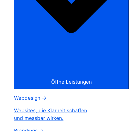
Öffne Leistungen
Webdesign →
Websites, die Klarheit schaffen
und messbar wirken.
Brandings →