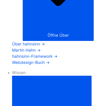
Öffne Über
Über hahnsinn →
Martin Hahn →
hahnsinn-Framework →
Webdesign-Buch →
Wissen