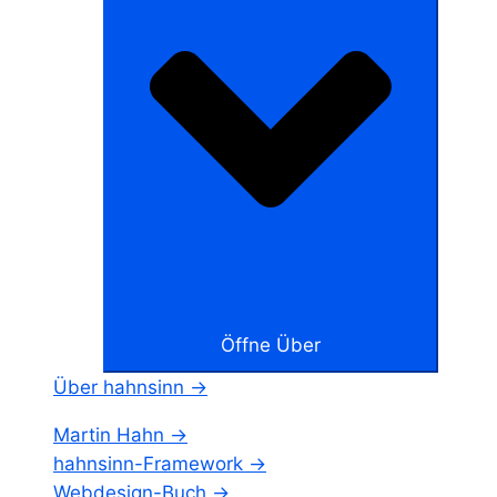
Öffne Über
Über hahnsinn →
Martin Hahn →
hahnsinn-Framework →
Webdesign-Buch →