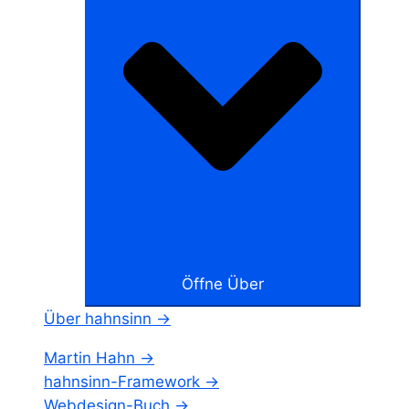
Öffne Über
Über hahnsinn →
Martin Hahn →
hahnsinn-Framework →
Webdesign-Buch →